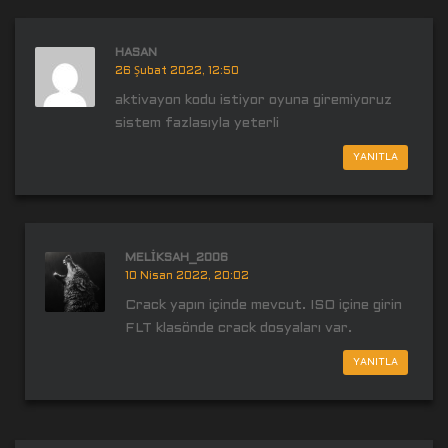
HASAN
26 Şubat 2022, 12:50
aktivayon kodu istiyor oyuna giremiyoruz
sistem fazlasıyla yeterli
YANITLA
MELIKSAH_2006
10 Nisan 2022, 20:02
Crack yapın içinde mevcut. ISO içine girin
FLT klasönde crack dosyaları var.
YANITLA