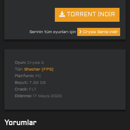
TORRENT İNDİR
Serinin tüm oyunları için
Crysis Serisi indir
Oyun:
Crysis 2
Tür:
Shooter (FPS)
Platform:
PC
Boyut:
7.68 GB
Crack:
FLT
Eklenme:
17 Mayıs 2020
Yorumlar