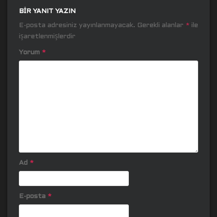
BIR YANIT YAZIN
E-posta adresiniz yayınlanmayacak.
Gerekli alanlar
*
ile
işaretlenmişlerdir
Yorum
*
Ad
*
E-posta
*