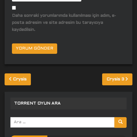
Daha sonraki yorumlarımda kullanılması için adım, e-
posta adresim ve site adresim bu tarayıcıya
kaydedilsin.
Yazı
Crysis
Crysis 3
gezinmesi
TORRENT OYUN ARA
Arama
yap: