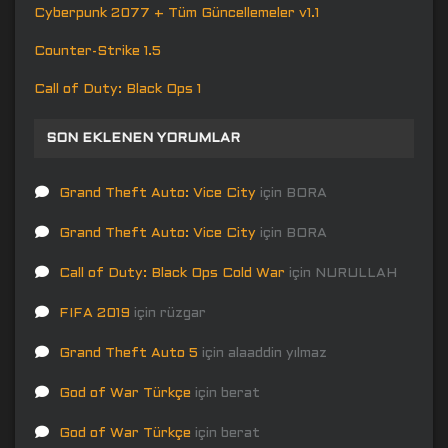
Cyberpunk 2077 + Tüm Güncellemeler v1.1
Counter-Strike 1.5
Call of Duty: Black Ops 1
SON EKLENEN YORUMLAR
Grand Theft Auto: Vice City
için
BORA
Grand Theft Auto: Vice City
için
BORA
Call of Duty: Black Ops Cold War
için
NURULLAH
FIFA 2019
için
rüzgar
Grand Theft Auto 5
için
alaaddin yılmaz
God of War Türkçe
için
berat
God of War Türkçe
için
berat