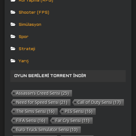
Rol Yapma (RPG)
Shooter (FPS)
Simülasyon
Spor
Strateji
Yarış
OYUN SERILERI TORRENT İNDIR
Assassin’s Creed Serisi
(25)
Need for Speed Serisi
(21)
Call of Duty Serisi
(17)
The Sims Serisi
(16)
PES Serisi
(16)
FIFA Serisi
(16)
Far Cry Serisi
(11)
Euro Truck Simulator Serisi
(10)