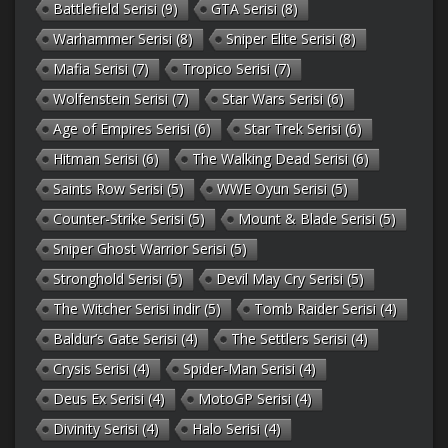
Battlefield Serisi
(9)
GTA Serisi
(8)
Warhammer Serisi
(8)
Sniper Elite Serisi
(8)
Mafia Serisi
(7)
Tropico Serisi
(7)
Wolfenstein Serisi
(7)
Star Wars Serisi
(6)
Age of Empires Serisi
(6)
Star Trek Serisi
(6)
Hitman Serisi
(6)
The Walking Dead Serisi
(6)
Saints Row Serisi
(5)
WWE Oyun Serisi
(5)
Counter-Strike Serisi
(5)
Mount & Blade Serisi
(5)
Sniper Ghost Warrior Serisi
(5)
Stronghold Serisi
(5)
Devil May Cry Serisi
(5)
The Witcher Serisi indir
(5)
Tomb Raider Serisi
(4)
Baldur’s Gate Serisi
(4)
The Settlers Serisi
(4)
Crysis Serisi
(4)
Spider-Man Serisi
(4)
Deus Ex Serisi
(4)
MotoGP Serisi
(4)
Divinity Serisi
(4)
Halo Serisi
(4)