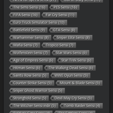
The Sims Serisi
(16)
PES Serisi
(16)
FIFA Serisi
(16)
Far Cry Serisi
(11)
Euro Truck Simulator Serisi
(10)
Battlefield Serisi
(9)
GTA Serisi
(8)
Warhammer Serisi
(8)
Sniper Elite Serisi
(8)
Mafia Serisi
(7)
Tropico Serisi
(7)
Wolfenstein Serisi
(7)
Star Wars Serisi
(6)
Age of Empires Serisi
(6)
Star Trek Serisi
(6)
Hitman Serisi
(6)
The Walking Dead Serisi
(6)
Saints Row Serisi
(5)
WWE Oyun Serisi
(5)
Counter-Strike Serisi
(5)
Mount & Blade Serisi
(5)
Sniper Ghost Warrior Serisi
(5)
Stronghold Serisi
(5)
Devil May Cry Serisi
(5)
The Witcher Serisi indir
(5)
Tomb Raider Serisi
(4)