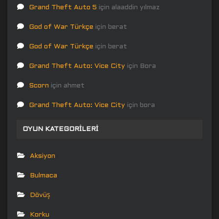
Grand Theft Auto 5
için
alaaddin yılmaz
God of War Türkçe
için
berat
God of War Türkçe
için
berat
Grand Theft Auto: Vice City
için
Bora
Scorn
için
ahmet
Grand Theft Auto: Vice City
için
bora
OYUN KATEGORILERI
Aksiyon
Bulmaca
Dövüş
Korku