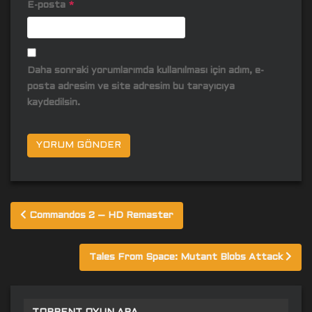
E-posta
*
Daha sonraki yorumlarımda kullanılması için adım, e-
posta adresim ve site adresim bu tarayıcıya
kaydedilsin.
Yazı
Commandos 2 – HD Remaster
gezinmesi
Tales From Space: Mutant Blobs Attack