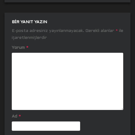
BIR YANIT YAZIN
E-posta adresiniz yayınlanmayacak.
Gerekli alanlar
*
ile
işaretlenmişlerdir
Yorum
*
Ad
*