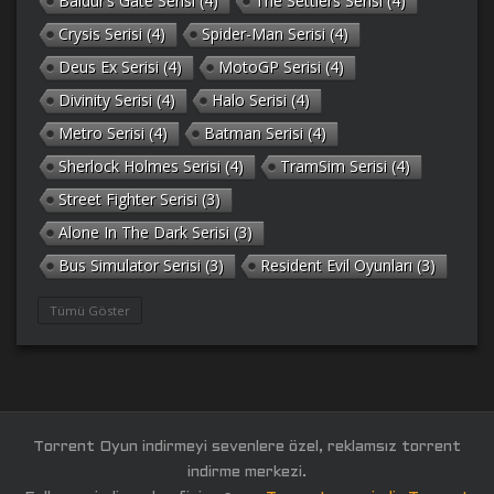
Baldur’s Gate Serisi
(4)
The Settlers Serisi
(4)
Crysis Serisi
(4)
Spider-Man Serisi
(4)
Deus Ex Serisi
(4)
MotoGP Serisi
(4)
Divinity Serisi
(4)
Halo Serisi
(4)
Metro Serisi
(4)
Batman Serisi
(4)
Sherlock Holmes Serisi
(4)
TramSim Serisi
(4)
Street Fighter Serisi
(3)
Alone In The Dark Serisi
(3)
Bus Simulator Serisi
(3)
Resident Evil Oyunları
(3)
Gothic Serisi
(3)
Deponia Serisi
(3)
Tümü Göster
Unreal Serisi
(3)
Army Men Serisi
(3)
Prince of Persia Serisi
(3)
Empire Earth Serisi
(3)
Arma Serisi
(3)
Gabriel Knight Serisi
(3)
Tom Clancy’s Serisi
(3)
Port Royale Serisi
(3)
Torrent Oyun indirmeyi sevenlere özel, reklamsız torrent
RAGE Serisi
(3)
Legacy of Kain Serisi
(3)
indirme merkezi.