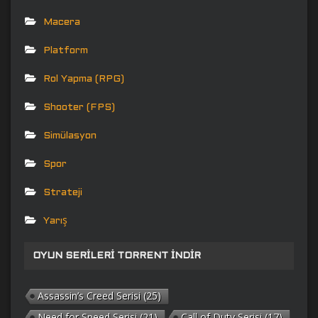
Macera
Platform
Rol Yapma (RPG)
Shooter (FPS)
Simülasyon
Spor
Strateji
Yarış
OYUN SERILERI TORRENT İNDIR
Assassin’s Creed Serisi
(25)
Need for Speed Serisi
(21)
Call of Duty Serisi
(17)