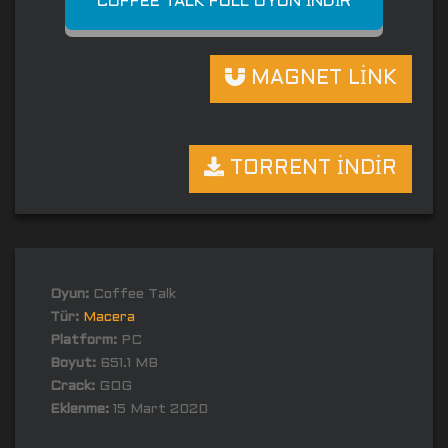
COFFEE TALK FULL OYUN İNDIR
MAGNET LİNK
TORRENT İNDİR
Oyun:
Coffee Talk
Tür:
Macera
Platform:
PC
Boyut:
651.1 MB
Crack:
GOG
Eklenme:
15 Mart 2020