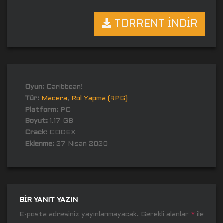
TORRENT İNDİR
Oyun:
Caribbean!
Tür:
Macera
,
Rol Yapma (RPG)
Platform:
PC
Boyut:
1.17 GB
Crack:
CODEX
Eklenme:
27 Nisan 2020
BIR YANIT YAZIN
E-posta adresiniz yayınlanmayacak.
Gerekli alanlar
*
ile