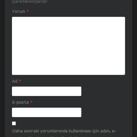
işaretlenmişlerdir
Yorum
*
Ad
*
E-posta
*
Daha sonraki yorumlarımda kullanılması için adım, e-