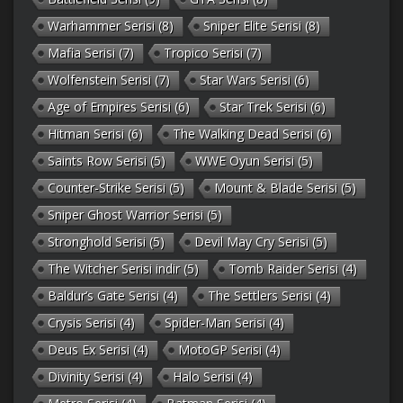
Warhammer Serisi
(8)
Sniper Elite Serisi
(8)
Mafia Serisi
(7)
Tropico Serisi
(7)
Wolfenstein Serisi
(7)
Star Wars Serisi
(6)
Age of Empires Serisi
(6)
Star Trek Serisi
(6)
Hitman Serisi
(6)
The Walking Dead Serisi
(6)
Saints Row Serisi
(5)
WWE Oyun Serisi
(5)
Counter-Strike Serisi
(5)
Mount & Blade Serisi
(5)
Sniper Ghost Warrior Serisi
(5)
Stronghold Serisi
(5)
Devil May Cry Serisi
(5)
The Witcher Serisi indir
(5)
Tomb Raider Serisi
(4)
Baldur’s Gate Serisi
(4)
The Settlers Serisi
(4)
Crysis Serisi
(4)
Spider-Man Serisi
(4)
Deus Ex Serisi
(4)
MotoGP Serisi
(4)
Divinity Serisi
(4)
Halo Serisi
(4)