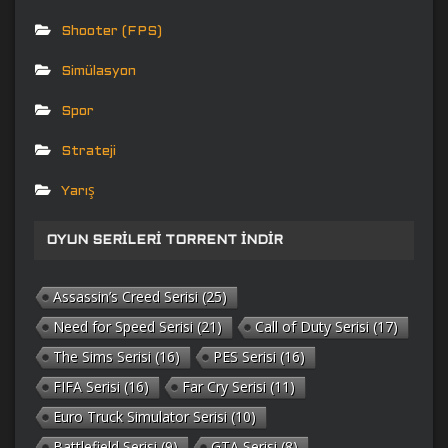
Shooter (FPS)
Simülasyon
Spor
Strateji
Yarış
OYUN SERILERI TORRENT İNDIR
Assassin’s Creed Serisi
(25)
Need for Speed Serisi
(21)
Call of Duty Serisi
(17)
The Sims Serisi
(16)
PES Serisi
(16)
FIFA Serisi
(16)
Far Cry Serisi
(11)
Euro Truck Simulator Serisi
(10)
Battlefield Serisi
(9)
GTA Serisi
(8)