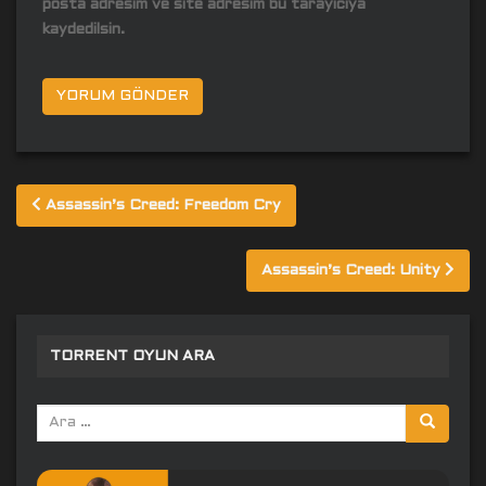
posta adresim ve site adresim bu tarayıcıya
kaydedilsin.
Yazı
Assassin’s Creed: Freedom Cry
gezinmesi
Assassin’s Creed: Unity
TORRENT OYUN ARA
Arama
yap: