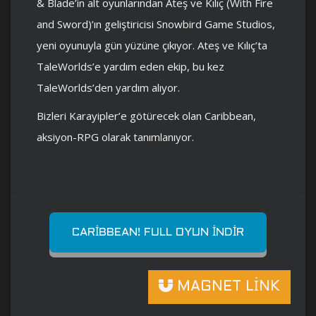
& Blade’in alt oyunlarından Ateş ve Kılıç (With Fire
and Sword)’ın geliştiricisi Snowbird Game Studios,
yeni oyunuyla gün yüzüne çıkıyor. Ateş ve Kılıç’ta
TaleWorlds’e yardım eden ekip, bu kez
TaleWorlds’den yardım alıyor.
Bizleri Karayipler’e götürecek olan Caribbean,
aksiyon-RPG olarak tanımlanıyor.
CARIBBEAN! FULL OYUN İNDIR
MAGNET LİNK