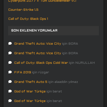
Cyberpunk 2077 + Tüm Güncellemeler v1.1
Counter-Strike 1.5
Call of Duty: Black Ops 1
SON EKLENEN YORUMLAR
Grand Theft Auto: Vice City
için
BORA
Grand Theft Auto: Vice City
için
BORA
Call of Duty: Black Ops Cold War
için
NURULLAH
FIFA 2019
için
rüzgar
Grand Theft Auto 5
için
alaaddin yılmaz
God of War Türkçe
için
berat
God of War Türkçe
için
berat