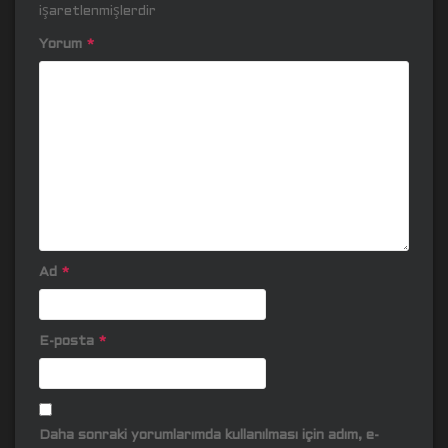
işaretlenmişlerdir
Yorum
*
Ad
*
E-posta
*
Daha sonraki yorumlarımda kullanılması için adım, e-