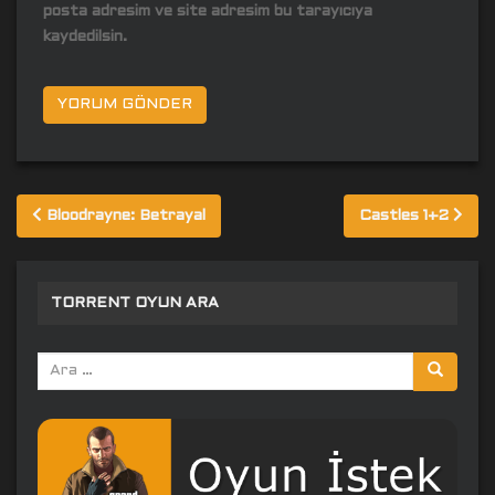
posta adresim ve site adresim bu tarayıcıya
kaydedilsin.
Yazı
Bloodrayne: Betrayal
Castles 1+2
gezinmesi
TORRENT OYUN ARA
Arama
yap: