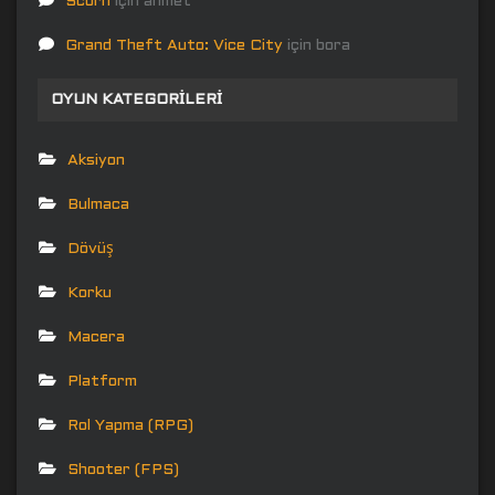
Scorn
için
ahmet
Grand Theft Auto: Vice City
için
bora
OYUN KATEGORILERI
Aksiyon
Bulmaca
Dövüş
Korku
Macera
Platform
Rol Yapma (RPG)
Shooter (FPS)