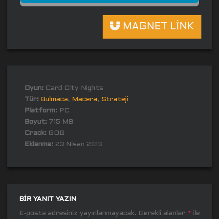
MAGNET LİNK
Oyun:
Card City Nights
Tür:
Bulmaca
,
Macera
,
Strateji
Platform:
PC
Boyut:
715 MB
Crack:
GOG
Eklenme:
23 Nisan 2019
BIR YANIT YAZIN
E-posta adresiniz yayınlanmayacak.
Gerekli alanlar
*
ile