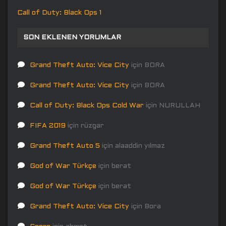
Call of Duty: Black Ops 1
SON EKLENEN YORUMLAR
Grand Theft Auto: Vice City
için
BORA
Grand Theft Auto: Vice City
için
BORA
Call of Duty: Black Ops Cold War
için
NURULLAH
FIFA 2019
için
rüzgar
Grand Theft Auto 5
için
alaaddin yılmaz
God of War Türkçe
için
berat
God of War Türkçe
için
berat
Grand Theft Auto: Vice City
için
Bora