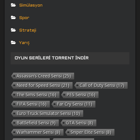
Simülasyon
Spor
Strateji
Yarış
OYUN SERILERI TORRENT İNDIR
Assassin’s Creed Serisi
(25)
Need for Speed Serisi
(21)
Call of Duty Serisi
(17)
The Sims Serisi
(16)
PES Serisi
(16)
FIFA Serisi
(16)
Far Cry Serisi
(11)
Euro Truck Simulator Serisi
(10)
Battlefield Serisi
(9)
GTA Serisi
(8)
Warhammer Serisi
(8)
Sniper Elite Serisi
(8)