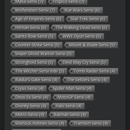
Mafia Serisi
(7)
Tropico Serisi
(7)
Wolfenstein Serisi
(7)
Star Wars Serisi
(6)
Age of Empires Serisi
(6)
Star Trek Serisi
(6)
Hitman Serisi
(6)
The Walking Dead Serisi
(6)
Saints Row Serisi
(5)
WWE Oyun Serisi
(5)
Counter-Strike Serisi
(5)
Mount & Blade Serisi
(5)
Sniper Ghost Warrior Serisi
(5)
Stronghold Serisi
(5)
Devil May Cry Serisi
(5)
The Witcher Serisi indir
(5)
Tomb Raider Serisi
(4)
Baldur’s Gate Serisi
(4)
The Settlers Serisi
(4)
Crysis Serisi
(4)
Spider-Man Serisi
(4)
Deus Ex Serisi
(4)
MotoGP Serisi
(4)
Divinity Serisi
(4)
Halo Serisi
(4)
Metro Serisi
(4)
Batman Serisi
(4)
Sherlock Holmes Serisi
(4)
TramSim Serisi
(4)