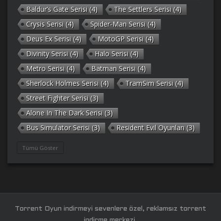
Baldur’s Gate Serisi
(4)
The Settlers Serisi
(4)
Crysis Serisi
(4)
Spider-Man Serisi
(4)
Deus Ex Serisi
(4)
MotoGP Serisi
(4)
Divinity Serisi
(4)
Halo Serisi
(4)
Metro Serisi
(4)
Batman Serisi
(4)
Sherlock Holmes Serisi
(4)
TramSim Serisi
(4)
Street Fighter Serisi
(3)
Alone In The Dark Serisi
(3)
Bus Simulator Serisi
(3)
Resident Evil Oyunları
(3)
Gothic Serisi
(3)
Deponia Serisi
(3)
Tümü Göster
Unreal Serisi
(3)
Army Men Serisi
(3)
Prince of Persia Serisi
(3)
Empire Earth Serisi
(3)
Arma Serisi
(3)
Gabriel Knight Serisi
(3)
Tom Clancy’s Serisi
(3)
Port Royale Serisi
(3)
Torrent Oyun indirmeyi sevenlere özel, reklamsız torrent
RAGE Serisi
(3)
Legacy of Kain Serisi
(3)
indirme merkezi.