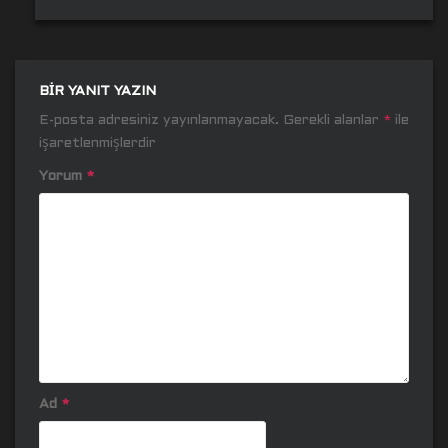
BIR YANIT YAZIN
E-posta adresiniz yayınlanmayacak.
Gerekli alanlar
*
ile
işaretlenmişlerdir
Yorum
*
Ad
*