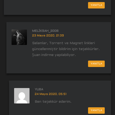
YANITLA
MELIKSAH_2006
23 Mayıs 2020, 21:39
Selamlar, Torrent ve Magnet linkleri
güncellenmiştir bildirim için teşekkürler.
Şuan indirme yapılabiliyor.
YANITLA
YUBA
24 Mayıs 2020, 05:51
Ben teşekkür ederim.
YANITLA