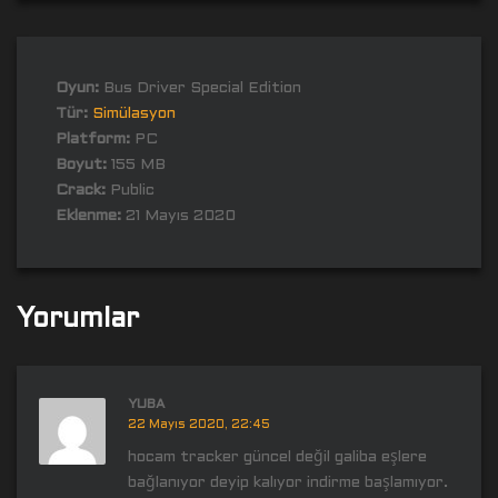
Oyun:
Bus Driver Special Edition
Tür:
Simülasyon
Platform:
PC
Boyut:
155 MB
Crack:
Public
Eklenme:
21 Mayıs 2020
Yorumlar
YUBA
22 Mayıs 2020, 22:45
hocam tracker güncel değil galiba eşlere
bağlanıyor deyip kalıyor indirme başlamıyor.