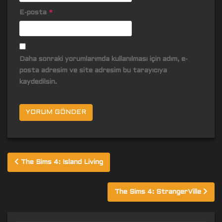
E-posta
*
Daha sonraki yorumlarımda kullanılması için adım, e-
posta adresim ve site adresim bu tarayıcıya
kaydedilsin.
Yazı
The Sims 4: Island Living
gezinmesi
The Sims 4: StrangerVille