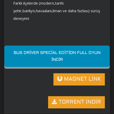
Farklı ilçelerde (modern,tarihi
şehir,banliyö,havaalanı,liman ve daha fazlası) sürüş
deneyimi
BUS DRIVER SPECIAL EDITION FULL OYUN
İNDIR
MAGNET LİNK
TORRENT İNDİR