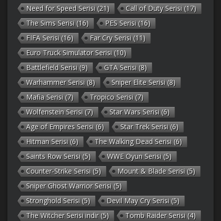
Need for Speed Serisi
(21)
Call of Duty Serisi
(17)
The Sims Serisi
(16)
PES Serisi
(16)
FIFA Serisi
(16)
Far Cry Serisi
(11)
Euro Truck Simulator Serisi
(10)
Battlefield Serisi
(9)
GTA Serisi
(8)
Warhammer Serisi
(8)
Sniper Elite Serisi
(8)
Mafia Serisi
(7)
Tropico Serisi
(7)
Wolfenstein Serisi
(7)
Star Wars Serisi
(6)
Age of Empires Serisi
(6)
Star Trek Serisi
(6)
Hitman Serisi
(6)
The Walking Dead Serisi
(6)
Saints Row Serisi
(5)
WWE Oyun Serisi
(5)
Counter-Strike Serisi
(5)
Mount & Blade Serisi
(5)
Sniper Ghost Warrior Serisi
(5)
Stronghold Serisi
(5)
Devil May Cry Serisi
(5)
The Witcher Serisi indir
(5)
Tomb Raider Serisi
(4)