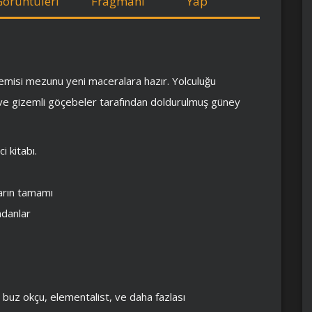
Görüntüleri
Fragmanı
Yap
ademisi mezunu yeni maceralara hazır. Yolculuğu
r ve gizemli göçebeler tarafından doldurulmuş güney
i kitabı.
arın tamamı
ndanlar
, buz okçu, elementalist, ve daha fazlası