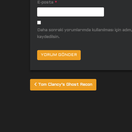
E-posta
*
Daha sonraki yorumlarımda kullanılması için adı
kaydedilsin.
Yazı
Tom Clancy’s Ghost Recon
gezinmesi