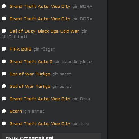
Grand Theft Auto: Vice City
için
BORA
Grand Theft Auto: Vice City
için
BORA
Call of Duty: Black Ops Cold War
için
NURULLAH
FIFA 2019
için
rüzgar
Grand Theft Auto 5
için
alaaddin yılmaz
God of War Türkçe
için
berat
God of War Türkçe
için
berat
Grand Theft Auto: Vice City
için
Bora
Scorn
için
ahmet
Grand Theft Auto: Vice City
için
bora