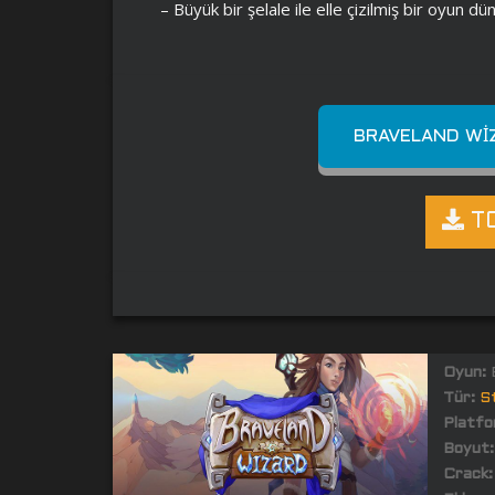
– Büyük bir şelale ile elle çizilmiş bir oyun dü
BRAVELAND WIZ
TO
Oyun:
B
Tür:
St
Platfo
Boyut:
Crack: