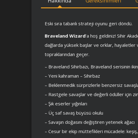
Hakkında
Gereksinimleri
Eski sıra tabanlı strateji oyunu geri döndü.
Braveland Wizard
‘a hoş geldiniz! Sihir Ak
dağlarda yüksek başlar ve orklar, hayaletle
topraklarından geçer.
– Braveland Sihirbazı, Braveland serisinin ikinc
– Yeni kahraman – Sihirbaz
– Beklenmedik sürprizlerle benzersiz savaşl
– Rastgele savaşlar ve değerli ödüller için zi
– Şık eserler yığınları
– Üç saf savaş büyüsü okulu
– Savaşın doğasını değiştiren yetenek ağacı
– Cesur bir ekip müttefikleri mücadele: keşiş