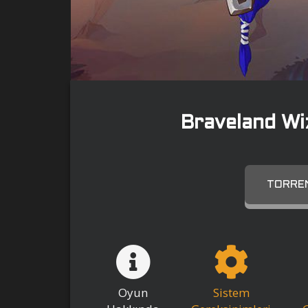
Braveland W
TORREN
Oyun
Sistem