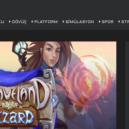
KU
DÖVÜŞ
PLATFORM
SIMÜLASYON
SPOR
STR