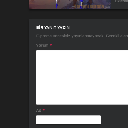
Eklenm
BIR YANIT YAZIN
E-posta adresiniz yayınlanmayacak.
Gerekli ala
Yorum
*
Ad
*