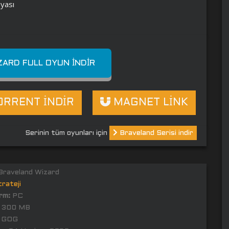
nyası
ARD FULL OYUN İNDIR
RRENT İNDİR
MAGNET LİNK
Serinin tüm oyunları için
Braveland Serisi indir
raveland Wizard
rateji
rm:
PC
300 MB
GOG