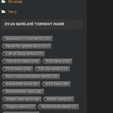
Strateji
Yarış
OYUN SERILERI TORRENT İNDIR
Assassin’s Creed Serisi
(25)
Need for Speed Serisi
(21)
Call of Duty Serisi
(17)
The Sims Serisi
(16)
PES Serisi
(16)
FIFA Serisi
(16)
Far Cry Serisi
(11)
Euro Truck Simulator Serisi
(10)
Battlefield Serisi
(9)
GTA Serisi
(8)
Warhammer Serisi
(8)
Sniper Elite Serisi
(8)
Mafia Serisi
(7)
Tropico Serisi
(7)
Wolfenstein Serisi
(7)