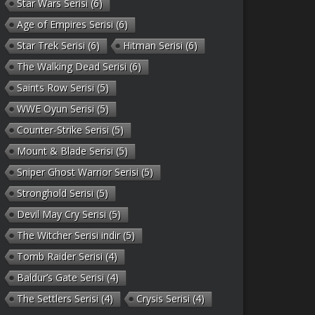
Star Wars Serisi
(6)
Age of Empires Serisi
(6)
Star Trek Serisi
(6)
Hitman Serisi
(6)
The Walking Dead Serisi
(6)
Saints Row Serisi
(5)
WWE Oyun Serisi
(5)
Counter-Strike Serisi
(5)
Mount & Blade Serisi
(5)
Sniper Ghost Warrior Serisi
(5)
Stronghold Serisi
(5)
Devil May Cry Serisi
(5)
The Witcher Serisi indir
(5)
Tomb Raider Serisi
(4)
Baldur’s Gate Serisi
(4)
The Settlers Serisi
(4)
Crysis Serisi
(4)