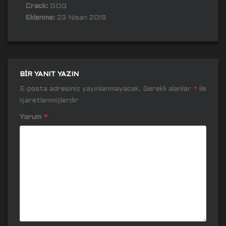
Crack:
GOG
Eklenme:
23 Nisan 2019
BIR YANIT YAZIN
E-posta adresiniz yayınlanmayacak.
Gerekli alanlar
*
ile
işaretlenmişlerdir
Yorum
*