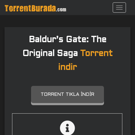
S
TOGGL
k
i
p
t
o
Baldur’s Gate: The
m
a
Original Saga
Torrent
i
n
indir
c
o
n
t
TORRENT TIKLA İNDIR
e
n
t