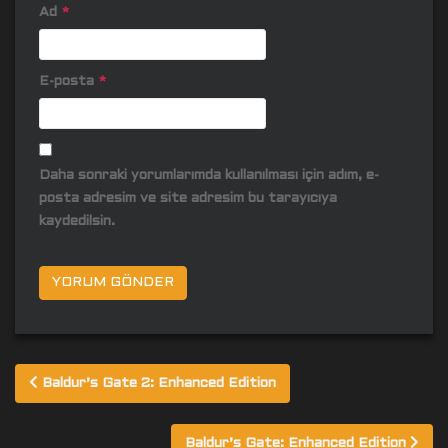
Ad
*
E-posta
*
Daha sonraki yorumlarımda kullanılması için adım, e-
posta adresim ve site adresim bu tarayıcıya
kaydedilsin.
Yazı
Baldur’s Gate 2: Enhanced Edition
gezinmesi
Baldur’s Gate: Enhanced Edition