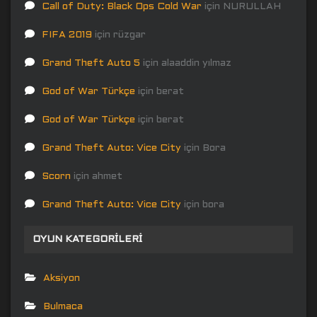
Call of Duty: Black Ops Cold War
için
NURULLAH
FIFA 2019
için
rüzgar
Grand Theft Auto 5
için
alaaddin yılmaz
God of War Türkçe
için
berat
God of War Türkçe
için
berat
Grand Theft Auto: Vice City
için
Bora
Scorn
için
ahmet
Grand Theft Auto: Vice City
için
bora
OYUN KATEGORILERI
Aksiyon
Bulmaca