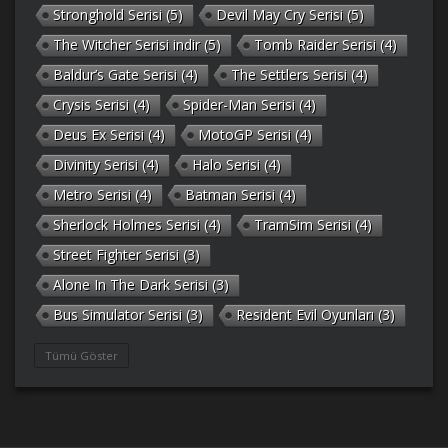
Stronghold Serisi
(5)
Devil May Cry Serisi
(5)
The Witcher Serisi indir
(5)
Tomb Raider Serisi
(4)
Baldur’s Gate Serisi
(4)
The Settlers Serisi
(4)
Crysis Serisi
(4)
Spider-Man Serisi
(4)
Deus Ex Serisi
(4)
MotoGP Serisi
(4)
Divinity Serisi
(4)
Halo Serisi
(4)
Metro Serisi
(4)
Batman Serisi
(4)
Sherlock Holmes Serisi
(4)
TramSim Serisi
(4)
Street Fighter Serisi
(3)
Alone In The Dark Serisi
(3)
Bus Simulator Serisi
(3)
Resident Evil Oyunları
(3)
Gothic Serisi
(3)
Deponia Serisi
(3)
Tümü Göster
Unreal Serisi
(3)
Army Men Serisi
(3)
Prince of Persia Serisi
(3)
Empire Earth Serisi
(3)
Arma Serisi
(3)
Gabriel Knight Serisi
(3)