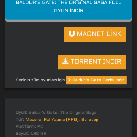
BALDUR’S GATE: THE ORIGINAL SAGA FULL
OYUN İNDIR
MAGNET LİNK
TORRENT İNDİR
Serinin tüm oyunları için
Baldur’s Gate Serisi indir
Oyun:
Baldur’s Gate: The Original Saga
Tür:
Macera
,
Rol Yapma (RPG)
,
Strateji
Platform:
PC
Boyut:
1.92 GB