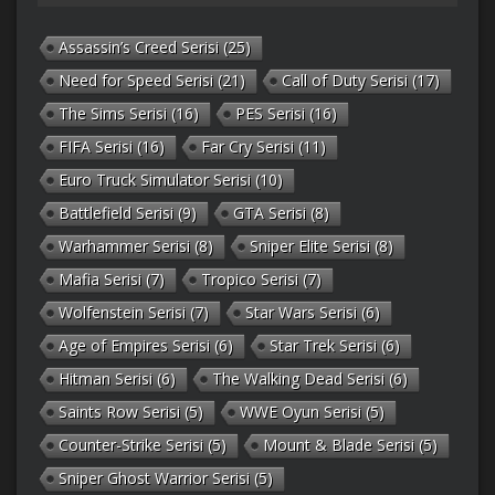
Assassin’s Creed Serisi
(25)
Need for Speed Serisi
(21)
Call of Duty Serisi
(17)
The Sims Serisi
(16)
PES Serisi
(16)
FIFA Serisi
(16)
Far Cry Serisi
(11)
Euro Truck Simulator Serisi
(10)
Battlefield Serisi
(9)
GTA Serisi
(8)
Warhammer Serisi
(8)
Sniper Elite Serisi
(8)
Mafia Serisi
(7)
Tropico Serisi
(7)
Wolfenstein Serisi
(7)
Star Wars Serisi
(6)
Age of Empires Serisi
(6)
Star Trek Serisi
(6)
Hitman Serisi
(6)
The Walking Dead Serisi
(6)
Saints Row Serisi
(5)
WWE Oyun Serisi
(5)
Counter-Strike Serisi
(5)
Mount & Blade Serisi
(5)
Sniper Ghost Warrior Serisi
(5)