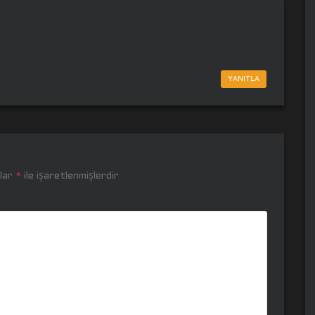
YANITLA
nlar
*
ile işaretlenmişlerdir