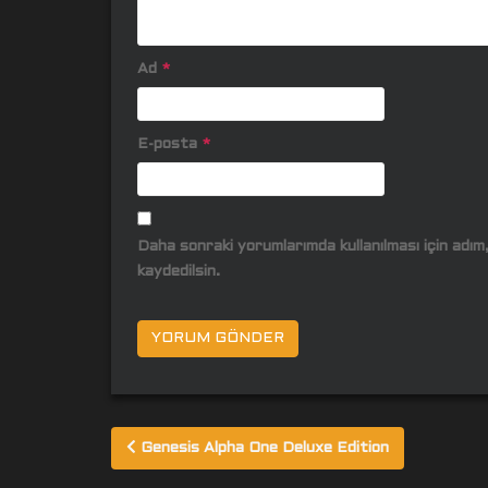
Ad
*
E-posta
*
Daha sonraki yorumlarımda kullanılması için adı
kaydedilsin.
Yazı
Genesis Alpha One Deluxe Edition
gezinmesi