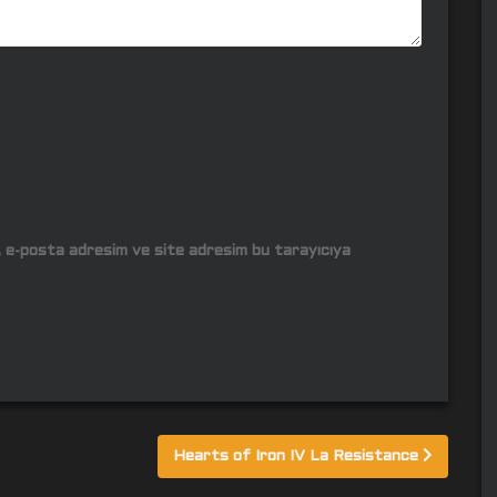
m, e-posta adresim ve site adresim bu tarayıcıya
Hearts of Iron IV La Resistance