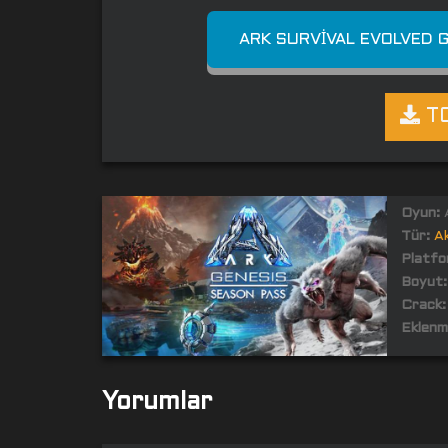
ARK SURVIVAL EVOLVED G
TO
Oyun:
A
Tür:
A
Platfo
Boyut:
Crack:
Eklenm
Yorumlar