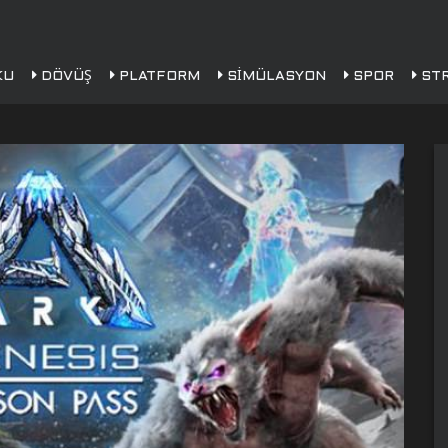
KU
DÖVÜŞ
PLATFORM
SIMÜLASYON
SPOR
STR