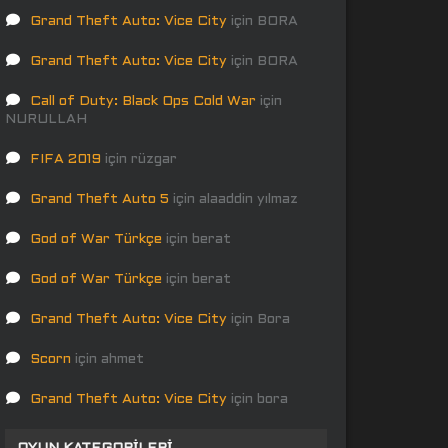
Grand Theft Auto: Vice City
için
BORA
Grand Theft Auto: Vice City
için
BORA
Call of Duty: Black Ops Cold War
için
NURULLAH
FIFA 2019
için
rüzgar
Grand Theft Auto 5
için
alaaddin yılmaz
God of War Türkçe
için
berat
God of War Türkçe
için
berat
Grand Theft Auto: Vice City
için
Bora
Scorn
için
ahmet
Grand Theft Auto: Vice City
için
bora