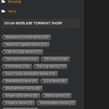
Strateji
Yarış
OYUN SERILERI TORRENT İNDIR
Assassin’s Creed Serisi
(25)
Need for Speed Serisi
(21)
Call of Duty Serisi
(17)
The Sims Serisi
(16)
PES Serisi
(16)
FIFA Serisi
(16)
Far Cry Serisi
(11)
Euro Truck Simulator Serisi
(10)
Battlefield Serisi
(9)
GTA Serisi
(8)
Warhammer Serisi
(8)
Sniper Elite Serisi
(8)
Mafia Serisi
(7)
Tropico Serisi
(7)
Wolfenstein Serisi
(7)