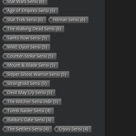
Star Wars Serisi
(6)
Age of Empires Serisi
(6)
Star Trek Serisi
(6)
Hitman Serisi
(6)
The Walking Dead Serisi
(6)
Saints Row Serisi
(5)
WWE Oyun Serisi
(5)
Counter-Strike Serisi
(5)
Mount & Blade Serisi
(5)
Sniper Ghost Warrior Serisi
(5)
Stronghold Serisi
(5)
Devil May Cry Serisi
(5)
The Witcher Serisi indir
(5)
Tomb Raider Serisi
(4)
Baldur’s Gate Serisi
(4)
The Settlers Serisi
(4)
Crysis Serisi
(4)