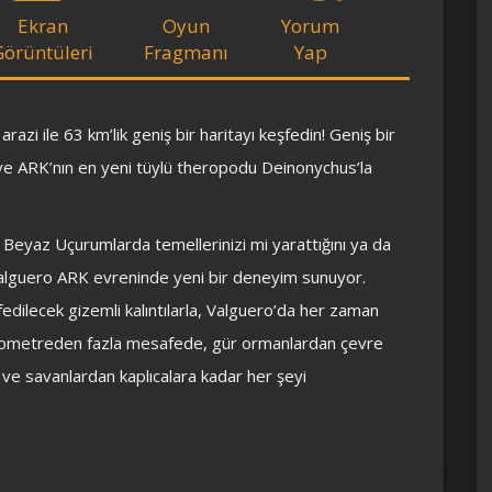
Ekran
Oyun
Yorum
Görüntüleri
Fragmanı
Yap
razi ile 63 km’lik geniş bir haritayı keşfedin! Geniş bir
 ve ARK’nın en yeni tüylü theropodu Deinonychus’la
in; Beyaz Uçurumlarda temellerinizi mi yarattığını ya da
 Valguero ARK evreninde yeni bir deneyim sunuyor.
fedilecek gizemli kalıntılarla, Valguero’da her zaman
0 kilometreden fazla mesafede, gür ormanlardan çevre
na ve savanlardan kaplıcalara kadar her şeyi