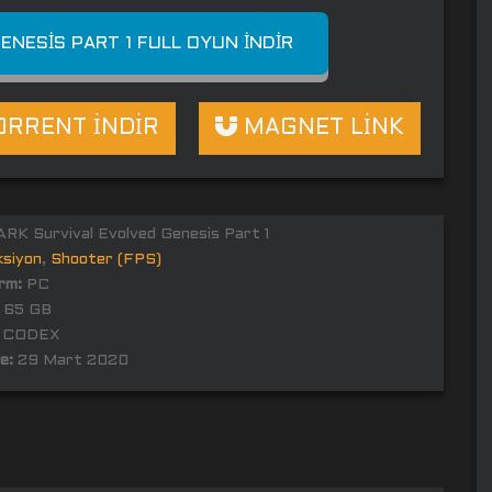
ENESIS PART 1 FULL OYUN İNDIR
RRENT İNDİR
MAGNET LİNK
RK Survival Evolved Genesis Part 1
ksiyon
,
Shooter (FPS)
rm:
PC
65 GB
CODEX
e:
29 Mart 2020