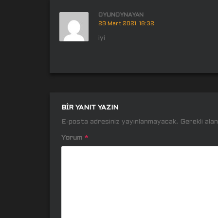
OYUNOYNAYAN
29 Mart 2021, 18:32
iyi
BIR YANIT YAZIN
E-posta adresiniz yayınlanmayacak.
Gerekli ala
Yorum
*