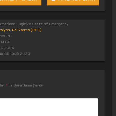
merican Fugitive State of Emergency
ksiyon
,
Rol Yapma (RPG)
rm:
PC
1.1 GB
CODEX
e:
06 Ocak 2020
nlar
*
ile işaretlenmişlerdir