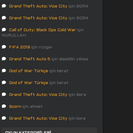
Grand Theft Auto: Vice City
için
BORA
Grand Theft Auto: Vice City
için
BORA
Call of Duty: Black Ops Cold War
için
NURULLAH
FIFA 2019
için
rüzgar
Grand Theft Auto 5
için
alaaddin yılmaz
God of War Türkçe
için
berat
God of War Türkçe
için
berat
Grand Theft Auto: Vice City
için
Bora
Scorn
için
ahmet
Grand Theft Auto: Vice City
için
bora