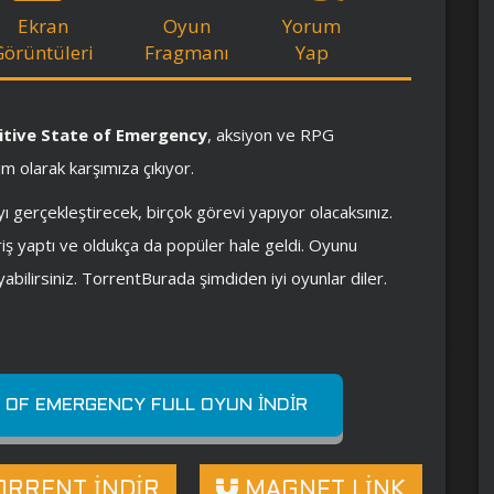
Ekran
Oyun
Yorum
Görüntüleri
Fragmanı
Yap
itive State of Emergency
, aksiyon ve RPG
m olarak karşımıza çıkıyor.
yı gerçekleştirecek, birçok görevi yapıyor olacaksınız.
iş yaptı ve oldukça da popüler hale geldi. Oyunu
abilirsiniz. TorrentBurada şimdiden iyi oyunlar diler.
E OF EMERGENCY FULL OYUN İNDIR
RRENT İNDİR
MAGNET LİNK