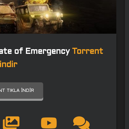
tate of Emergency
Torrent
indir
T TIKLA İNDIR