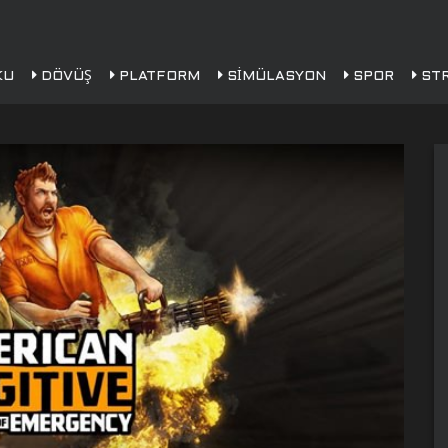
KU
DÖVÜŞ
PLATFORM
SIMÜLASYON
SPOR
STR