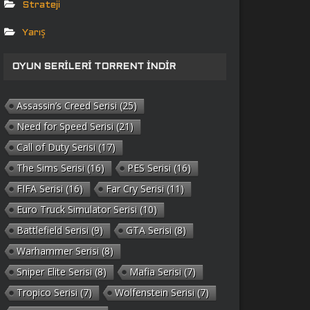
Strateji
Yarış
OYUN SERILERI TORRENT İNDIR
Assassin’s Creed Serisi
(25)
Need for Speed Serisi
(21)
Call of Duty Serisi
(17)
The Sims Serisi
(16)
PES Serisi
(16)
FIFA Serisi
(16)
Far Cry Serisi
(11)
Euro Truck Simulator Serisi
(10)
Battlefield Serisi
(9)
GTA Serisi
(8)
Warhammer Serisi
(8)
Sniper Elite Serisi
(8)
Mafia Serisi
(7)
Tropico Serisi
(7)
Wolfenstein Serisi
(7)