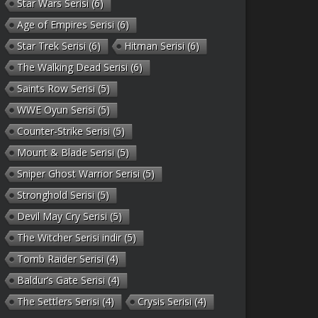
Star Wars Serisi
(6)
Age of Empires Serisi
(6)
Star Trek Serisi
(6)
Hitman Serisi
(6)
The Walking Dead Serisi
(6)
Saints Row Serisi
(5)
WWE Oyun Serisi
(5)
Counter-Strike Serisi
(5)
Mount & Blade Serisi
(5)
Sniper Ghost Warrior Serisi
(5)
Stronghold Serisi
(5)
Devil May Cry Serisi
(5)
The Witcher Serisi indir
(5)
Tomb Raider Serisi
(4)
Baldur’s Gate Serisi
(4)
The Settlers Serisi
(4)
Crysis Serisi
(4)