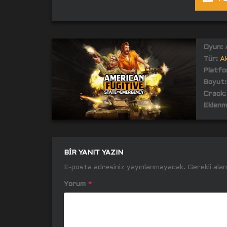
Oyun:
A
Tür:
A
Platfo
Boyut:
Crack:
Eklenm
BIR YANIT YAZIN
E-posta adresiniz yayınlanmayacak.
Gerekli ala
Yorum
*