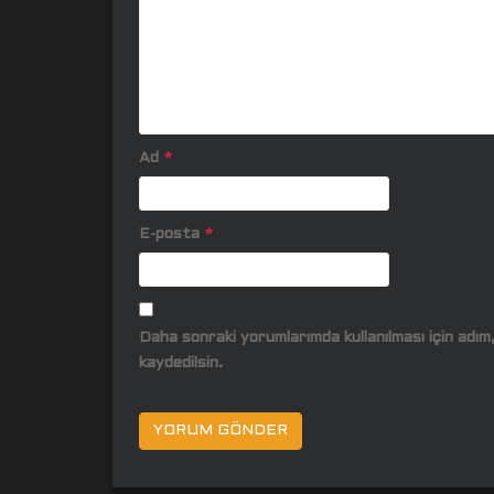
Ad
*
E-posta
*
Daha sonraki yorumlarımda kullanılması için adı
kaydedilsin.