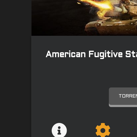
American Fugitive S
TORREN