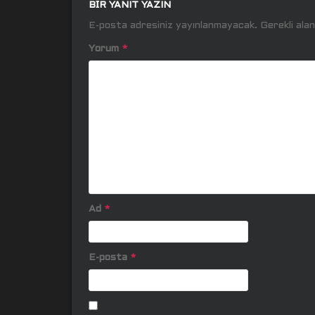
BIR YANIT YAZIN
E-posta adresiniz yayınlanmayacak.
Gerekli ala
Yorum
*
Ad
*
E-posta
*