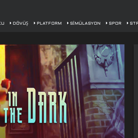
KU
DÖVÜŞ
PLATFORM
SIMÜLASYON
SPOR
STR