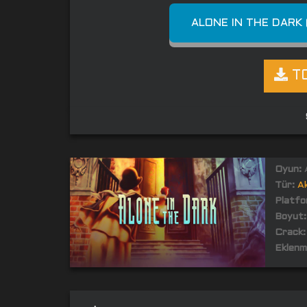
ALONE IN THE DARK 
TO
Oyun:
A
Tür:
A
Platfo
Boyut:
Crack:
Eklenm