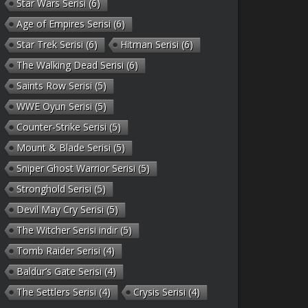
Star Wars Serisi
(6)
Age of Empires Serisi
(6)
Star Trek Serisi
(6)
Hitman Serisi
(6)
The Walking Dead Serisi
(6)
Saints Row Serisi
(5)
WWE Oyun Serisi
(5)
Counter-Strike Serisi
(5)
Mount & Blade Serisi
(5)
Sniper Ghost Warrior Serisi
(5)
Stronghold Serisi
(5)
Devil May Cry Serisi
(5)
The Witcher Serisi indir
(5)
Tomb Raider Serisi
(4)
Baldur’s Gate Serisi
(4)
The Settlers Serisi
(4)
Crysis Serisi
(4)