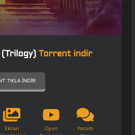
 (Trilogy)
Torrent indir
T TIKLA İNDIR
Ekran
Oyun
Yorum