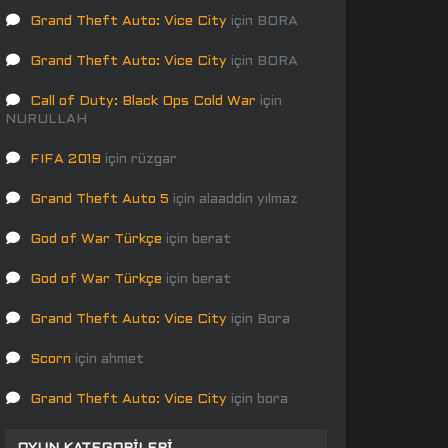
Grand Theft Auto: Vice City
için
BORA
Grand Theft Auto: Vice City
için
BORA
Call of Duty: Black Ops Cold War
için
NURULLAH
FIFA 2019
için
rüzgar
Grand Theft Auto 5
için
alaaddin yılmaz
God of War Türkçe
için
berat
God of War Türkçe
için
berat
Grand Theft Auto: Vice City
için
Bora
Scorn
için
ahmet
Grand Theft Auto: Vice City
için
bora