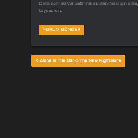
Daha sonraki yorumlarımda kullanılması için adı
kaydedilsin.
Yazı
Alone In The Dark: The New Nightmare
gezinmesi