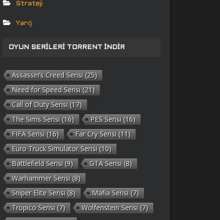
Strateji
Yarış
OYUN SERILERI TORRENT İNDIR
Assassin’s Creed Serisi
(25)
Need for Speed Serisi
(21)
Call of Duty Serisi
(17)
The Sims Serisi
(16)
PES Serisi
(16)
FIFA Serisi
(16)
Far Cry Serisi
(11)
Euro Truck Simulator Serisi
(10)
Battlefield Serisi
(9)
GTA Serisi
(8)
Warhammer Serisi
(8)
Sniper Elite Serisi
(8)
Mafia Serisi
(7)
Tropico Serisi
(7)
Wolfenstein Serisi
(7)