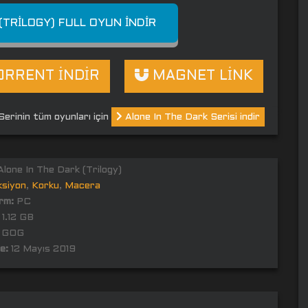
(TRILOGY) FULL OYUN İNDIR
RRENT İNDİR
MAGNET LİNK
Serinin tüm oyunları için
Alone In The Dark Serisi indir
lone In The Dark (Trilogy)
ksiyon
,
Korku
,
Macera
rm:
PC
1.12 GB
GOG
e:
12 Mayıs 2019