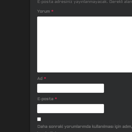
E-posta adresiniz yayınlanmayacak.
Gerekli ala
Yorum
*
Ad
*
E-posta
*
Daha sonraki yorumlarımda kullanılması için adı