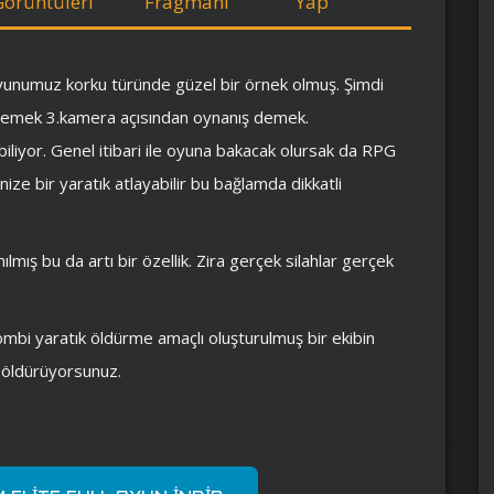
Görüntüleri
Fragmanı
Yap
oyunumuz korku türünde güzel bir örnek olmuş. Şimdi
mek 3.kamera açısından oynanış demek.
iliyor. Genel itibari ile oyuna bakacak olursak da RPG
ize bir yaratık atlayabilir bu bağlamda dikkatli
lmış bu da artı bir özellik. Zira gerçek silahlar gerçek
mbi yaratık öldürme amaçlı oluşturulmuş bir ekibin
ı öldürüyorsunuz.