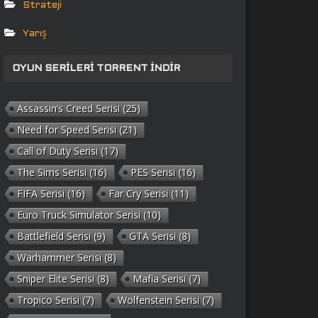
Strateji
Yarış
OYUN SERILERI TORRENT İNDIR
Assassin’s Creed Serisi
(25)
Need for Speed Serisi
(21)
Call of Duty Serisi
(17)
The Sims Serisi
(16)
PES Serisi
(16)
FIFA Serisi
(16)
Far Cry Serisi
(11)
Euro Truck Simulator Serisi
(10)
Battlefield Serisi
(9)
GTA Serisi
(8)
Warhammer Serisi
(8)
Sniper Elite Serisi
(8)
Mafia Serisi
(7)
Tropico Serisi
(7)
Wolfenstein Serisi
(7)