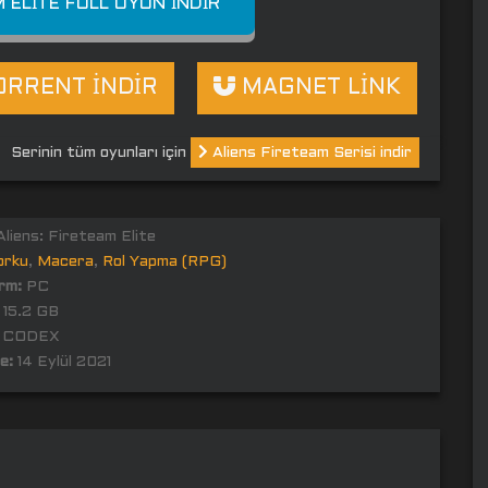
M ELITE FULL OYUN İNDIR
RRENT İNDİR
MAGNET LİNK
Serinin tüm oyunları için
Aliens Fireteam Serisi indir
liens: Fireteam Elite
orku
,
Macera
,
Rol Yapma (RPG)
rm:
PC
15.2 GB
CODEX
e:
14 Eylül 2021