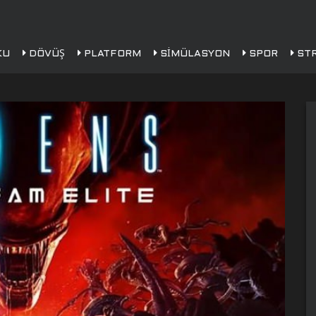
KU
DÖVÜŞ
PLATFORM
SIMÜLASYON
SPOR
STR