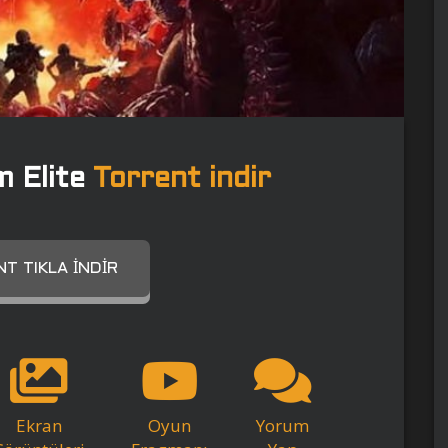
m Elite
Torrent indir
T TIKLA İNDIR
Ekran
Oyun
Yorum