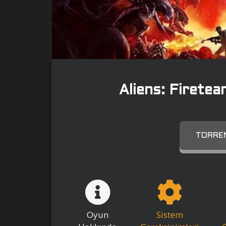
Aliens: Firetea
TORREN
Oyun
Sistem