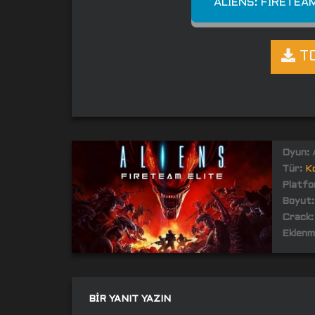
ALIENS: FIRETEA
TO
Oyun:
A
Tür:
K
Platfo
Boyut:
Crack:
Eklenm
BIR YANIT YAZIN