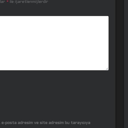
nlar
*
ile işaretlenmişlerdir
m, e-posta adresim ve site adresim bu tarayıcıya