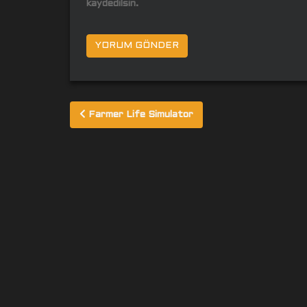
kaydedilsin.
Yazı
Farmer Life Simulator
gezinmesi