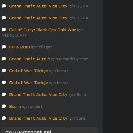
Grand Theft Auto: Vice City
için
BORA
Grand Theft Auto: Vice City
için
BORA
Call of Duty: Black Ops Cold War
için
NURULLAH
FIFA 2019
için
rüzgar
Grand Theft Auto 5
için
alaaddin yılmaz
God of War Türkçe
için
berat
God of War Türkçe
için
berat
Grand Theft Auto: Vice City
için
Bora
Scorn
için
ahmet
Grand Theft Auto: Vice City
için
bora