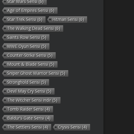
Star Wars Serisi
(6)
Age of Empires Serisi
(6)
Star Trek Serisi
(6)
Hitman Serisi
(6)
The Walking Dead Serisi
(6)
Saints Row Serisi
(5)
WWE Oyun Serisi
(5)
Counter-Strike Serisi
(5)
Mount & Blade Serisi
(5)
Sniper Ghost Warrior Serisi
(5)
Stronghold Serisi
(5)
Devil May Cry Serisi
(5)
The Witcher Serisi indir
(5)
Tomb Raider Serisi
(4)
Baldur’s Gate Serisi
(4)
The Settlers Serisi
(4)
Crysis Serisi
(4)