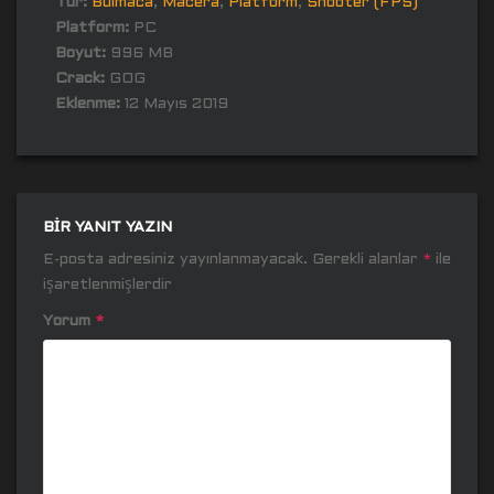
Tür:
Bulmaca
,
Macera
,
Platform
,
Shooter (FPS)
Platform:
PC
Boyut:
996 MB
Crack:
GOG
Eklenme:
12 Mayıs 2019
BIR YANIT YAZIN
E-posta adresiniz yayınlanmayacak.
Gerekli alanlar
*
ile
işaretlenmişlerdir
Yorum
*