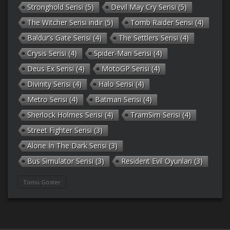
Stronghold Serisi
(5)
Devil May Cry Serisi
(5)
The Witcher Serisi indir
(5)
Tomb Raider Serisi
(4)
Baldur’s Gate Serisi
(4)
The Settlers Serisi
(4)
Crysis Serisi
(4)
Spider-Man Serisi
(4)
Deus Ex Serisi
(4)
MotoGP Serisi
(4)
Divinity Serisi
(4)
Halo Serisi
(4)
Metro Serisi
(4)
Batman Serisi
(4)
Sherlock Holmes Serisi
(4)
TramSim Serisi
(4)
Street Fighter Serisi
(3)
Alone In The Dark Serisi
(3)
Bus Simulator Serisi
(3)
Resident Evil Oyunları
(3)
Gothic Serisi
(3)
Deponia Serisi
(3)
Tümü Göster
Unreal Serisi
(3)
Army Men Serisi
(3)
Prince of Persia Serisi
(3)
Empire Earth Serisi
(3)
Arma Serisi
(3)
Gabriel Knight Serisi
(3)