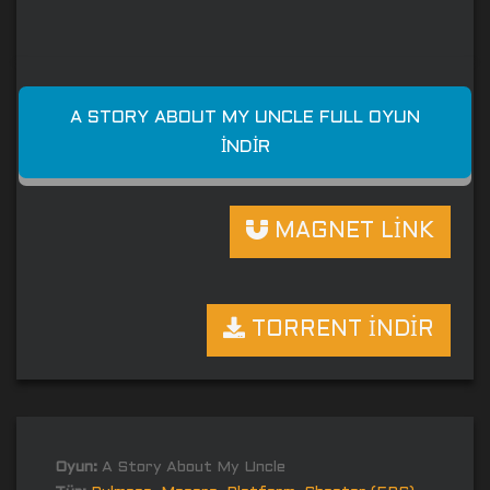
A STORY ABOUT MY UNCLE FULL OYUN
İNDIR
MAGNET LİNK
TORRENT İNDİR
Oyun:
A Story About My Uncle