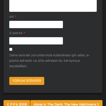
Ad
*
E-posta
*
Daha sonraki yorumlarımda kullanılması için adım, e-
posta adresim ve site adresim bu tarayıcıya
kaydedilsin.
Yazı
FIFA 2019
Alone In The Dark: The New Nightmare