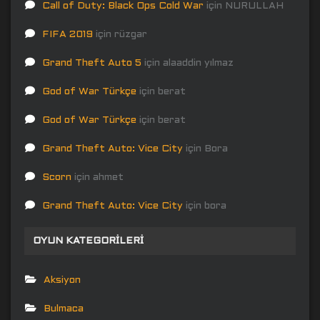
Call of Duty: Black Ops Cold War
için
NURULLAH
FIFA 2019
için
rüzgar
Grand Theft Auto 5
için
alaaddin yılmaz
God of War Türkçe
için
berat
God of War Türkçe
için
berat
Grand Theft Auto: Vice City
için
Bora
Scorn
için
ahmet
Grand Theft Auto: Vice City
için
bora
OYUN KATEGORILERI
Aksiyon
Bulmaca