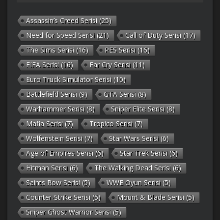
Assassin’s Creed Serisi
(25)
Need for Speed Serisi
(21)
Call of Duty Serisi
(17)
The Sims Serisi
(16)
PES Serisi
(16)
FIFA Serisi
(16)
Far Cry Serisi
(11)
Euro Truck Simulator Serisi
(10)
Battlefield Serisi
(9)
GTA Serisi
(8)
Warhammer Serisi
(8)
Sniper Elite Serisi
(8)
Mafia Serisi
(7)
Tropico Serisi
(7)
Wolfenstein Serisi
(7)
Star Wars Serisi
(6)
Age of Empires Serisi
(6)
Star Trek Serisi
(6)
Hitman Serisi
(6)
The Walking Dead Serisi
(6)
Saints Row Serisi
(5)
WWE Oyun Serisi
(5)
Counter-Strike Serisi
(5)
Mount & Blade Serisi
(5)
Sniper Ghost Warrior Serisi
(5)