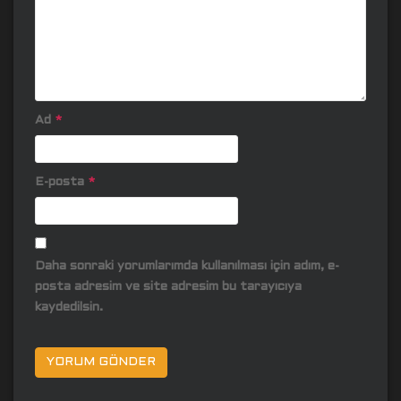
Ad
*
E-posta
*
Daha sonraki yorumlarımda kullanılması için adım, e-
posta adresim ve site adresim bu tarayıcıya
kaydedilsin.