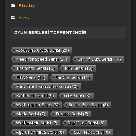
Strateji
Yarış
OYUN SERILERI TORRENT İNDIR
Assassin’s Creed Serisi
(25)
Need for Speed Serisi
(21)
Call of Duty Serisi
(17)
The Sims Serisi
(16)
PES Serisi
(16)
FIFA Serisi
(16)
Far Cry Serisi
(11)
Euro Truck Simulator Serisi
(10)
Battlefield Serisi
(9)
GTA Serisi
(8)
Warhammer Serisi
(8)
Sniper Elite Serisi
(8)
Mafia Serisi
(7)
Tropico Serisi
(7)
Wolfenstein Serisi
(7)
Star Wars Serisi
(6)
Age of Empires Serisi
(6)
Star Trek Serisi
(6)