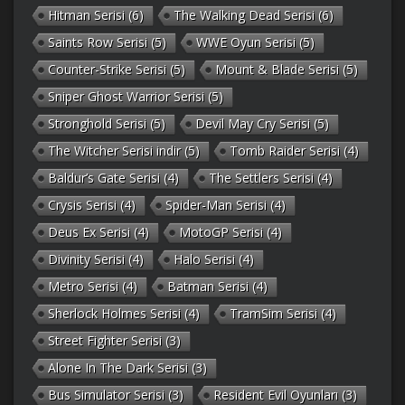
Hitman Serisi
(6)
The Walking Dead Serisi
(6)
Saints Row Serisi
(5)
WWE Oyun Serisi
(5)
Counter-Strike Serisi
(5)
Mount & Blade Serisi
(5)
Sniper Ghost Warrior Serisi
(5)
Stronghold Serisi
(5)
Devil May Cry Serisi
(5)
The Witcher Serisi indir
(5)
Tomb Raider Serisi
(4)
Baldur’s Gate Serisi
(4)
The Settlers Serisi
(4)
Crysis Serisi
(4)
Spider-Man Serisi
(4)
Deus Ex Serisi
(4)
MotoGP Serisi
(4)
Divinity Serisi
(4)
Halo Serisi
(4)
Metro Serisi
(4)
Batman Serisi
(4)
Sherlock Holmes Serisi
(4)
TramSim Serisi
(4)
Street Fighter Serisi
(3)
Alone In The Dark Serisi
(3)
Bus Simulator Serisi
(3)
Resident Evil Oyunları
(3)