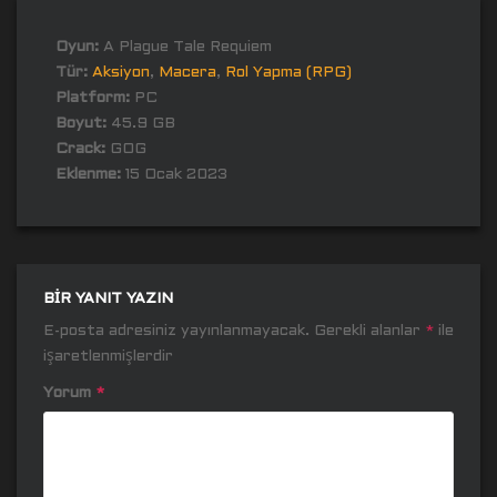
Oyun:
A Plague Tale Requiem
Tür:
Aksiyon
,
Macera
,
Rol Yapma (RPG)
Platform:
PC
Boyut:
45.9 GB
Crack:
GOG
Eklenme:
15 Ocak 2023
BIR YANIT YAZIN
E-posta adresiniz yayınlanmayacak.
Gerekli alanlar
*
ile
işaretlenmişlerdir
Yorum
*