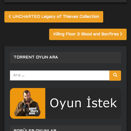
Yazı
UNCHARTED Legacy of Thieves Collection
gezinmesi
Killing Floor 2 Blood and Bonfires
TORRENT OYUN ARA
Arama
yap: