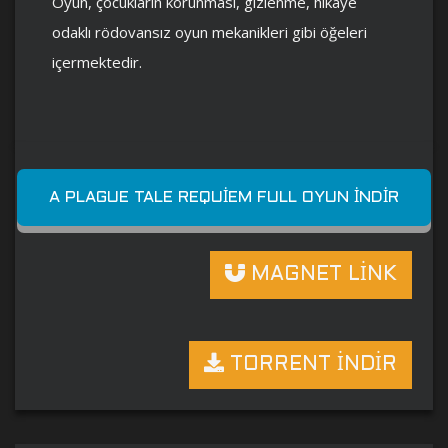
Oyun, çocukların korunması, gizlenme, hikaye
odaklı rödovansız oyun mekanikleri gibi öğeleri
içermektedir.
A PLAGUE TALE REQUIEM FULL OYUN İNDIR
MAGNET LİNK
TORRENT İNDİR